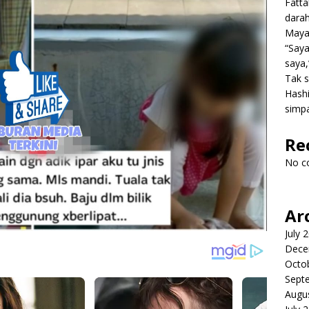
Fatt
dara
Mayat
“Saya
saya,
Tak s
Hashi
simpa
Re
No c
Ar
July 
Dece
Octo
Sept
Augu