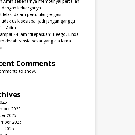
ah Amin sebenarnya mempunyai pertalian
h dengan keluarganya
 lelaki dalam perut ular gergasi
 tidak usik sesiapa, jadi jangan ganggu
” – Adira
ampai 24 jam “dilepaskan” Beego, Linda
m dedah rahsia besar yang dia lama
n..
cent Comments
omments to show.
chives
2026
mber 2025
ber 2025
ember 2025
st 2025