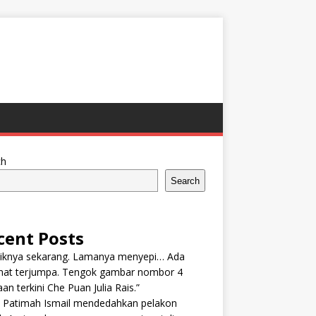
ch
Search
cent Posts
tiknya sekarang. Lamanya menyepi… Ada
nat terjumpa. Tengok gambar nombor 4
an terkini Che Puan Julia Rais.”
n Patimah Ismail mendedahkan pelakon