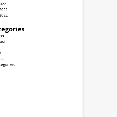
2022
 2022
2022
tegories
ran
rasi
k
sa
tegorized