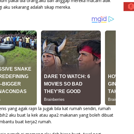
minum pakai dia orang.aku dah anggap mereka macam adik
gi aku sekarang adalah sikap mereka.
nis yang agak rajin la jugak bila kat rumah sendiri, rumah
lebih2 aku buat la kek atau apa2 makanan yang boleh dibuat
membantu buat kerja2 rumah.