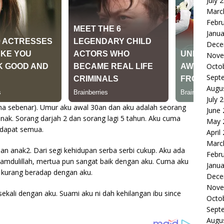
July 
Marc
Febr
Janua
Dece
Nove
Octo
Sept
Augu
July 
a sebenar). Umur aku awal 30an dan aku adalah seorang
June
anak. Sorang darjah 2 dan sorang lagi 5 tahun. Aku cuma
May 
ndapat semua.
April
Marc
n anak2. Dari segi kehidupan serba serbi cukup. Aku ada
Febr
lhamdulillah, mertua pun sangat baik dengan aku. Cuma aku
Janua
ng kurang beradap dengan aku.
Dece
Nove
ekali dengan aku. Suami aku ni dah kehilangan ibu since
Octo
Sept
Augu