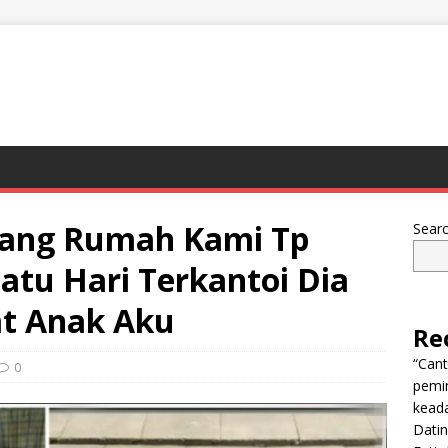
ang Rumah Kami Tp
Sear
atu Hari Terkantoi Dia
t Anak Aku
Re
“Can
0
pemi
keada
Dati