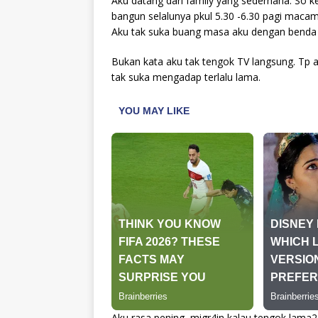
Aku datang dari family yang sederhana. So k
bangun selalunya pkul 5.30 -6.30 pagi macam
Aku tak suka buang masa aku dengan benda 
Bukan kata aku tak tengok TV langsung. Tp
tak suka mengadap terlalu lama.
Aku rasa pening, migr4in kalau tengok lama2