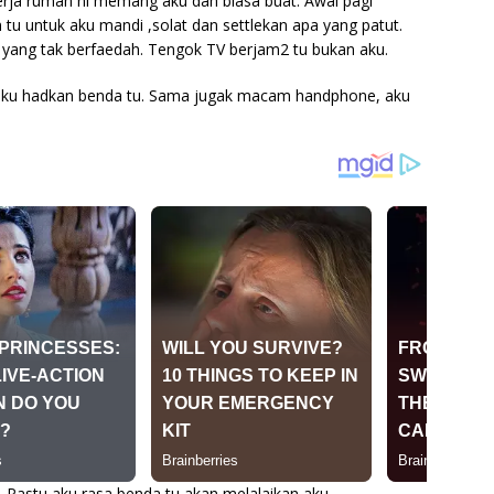
erja rumah ni memang aku dah biasa buat. Awal pagi
 tu untuk aku mandi ,solat dan settlekan apa yang patut.
yang tak berfaedah. Tengok TV berjam2 tu bukan aku.
 aku hadkan benda tu. Sama jugak macam handphone, aku
. Pastu aku rasa benda tu akan melalaikan aku.