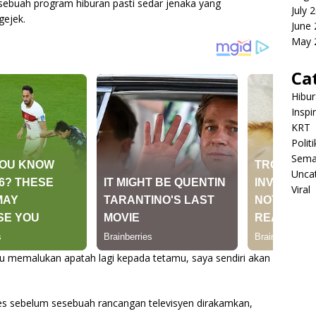
sebuah program hiburan pasti sedar jenaka yang
July 
gejek.
June
May 
Ca
Hibu
Inspi
KRT
Politi
Sema
Unca
Viral
au memalukan apatah lagi kepada tetamu, saya sendiri akan
es sebelum sesebuah rancangan televisyen dirakamkan,