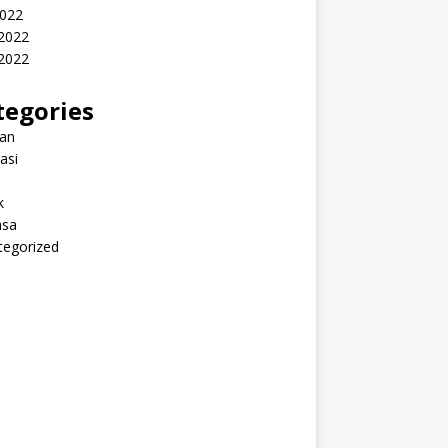
2022
 2022
2022
tegories
ran
rasi
k
sa
tegorized