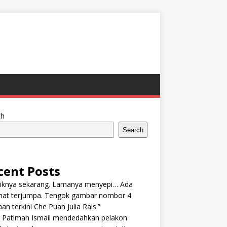
ch
Search
cent Posts
tiknya sekarang. Lamanya menyepi… Ada
nat terjumpa. Tengok gambar nombor 4
an terkini Che Puan Julia Rais.”
n Patimah Ismail mendedahkan pelakon