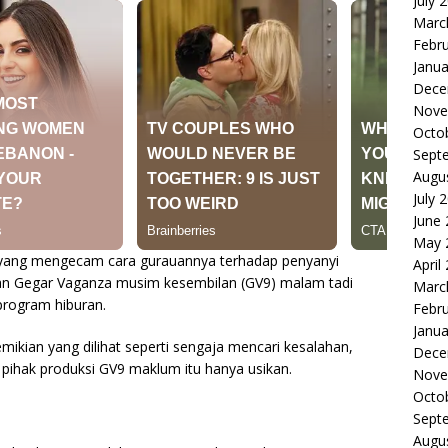
July 
Marc
Febr
Janua
Dece
Nove
Octo
Sept
Augu
July 
June
May 
yang mengecam cara gurauannya terhadap penyanyi
April
pan Gegar Vaganza musim kesembilan (GV9) malam tadi
Marc
program hiburan.
Febr
Janua
ikian yang dilihat seperti sengaja mencari kesalahan,
Dece
 pihak produksi GV9 maklum itu hanya usikan.
Nove
Octo
Sept
Augu