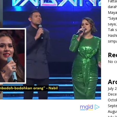
Fatt
dara
Mayat
“Saya
saya,
Tak s
Hashi
simpa
Re
No c
Ar
July 
Dece
Octo
Sept
Augu