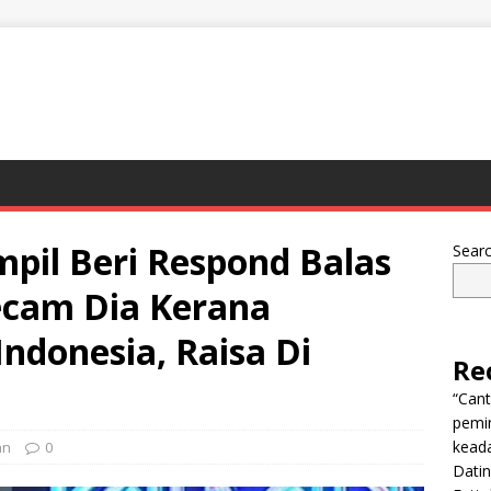
mpil Beri Respond Balas
Sear
ecam Dia Kerana
Indonesia, Raisa Di
Re
“Can
pemi
keada
an
0
Dati