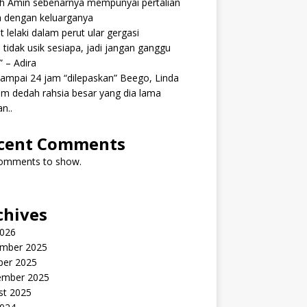
ah Amin sebenarnya mempunyai pertalian
h dengan keluarganya
 lelaki dalam perut ular gergasi
 tidak usik sesiapa, jadi jangan ganggu
” – Adira
ampai 24 jam “dilepaskan” Beego, Linda
m dedah rahsia besar yang dia lama
n..
cent Comments
omments to show.
chives
2026
mber 2025
ber 2025
ember 2025
st 2025