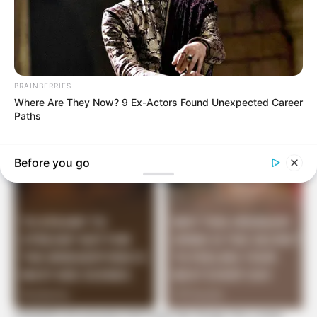
BRAINBERRIES
Where Are They Now? 9 Ex-Actors Found Unexpected Career
Paths
Before you go
PENAMPILAN penyanyi Ariel Noah dan Bunga Citra Lestari