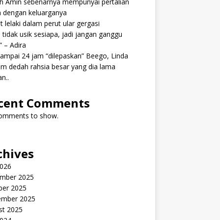
ah Amin sebenarnya mempunyai pertalian
h dengan keluarganya
 lelaki dalam perut ular gergasi
 tidak usik sesiapa, jadi jangan ganggu
” – Adira
ampai 24 jam “dilepaskan” Beego, Linda
m dedah rahsia besar yang dia lama
n..
cent Comments
omments to show.
chives
2026
mber 2025
ber 2025
ember 2025
st 2025