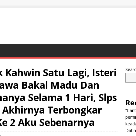
 Kahwin Satu Lagi, Isteri
Sear
 Bawa Bakal Madu Dan
anya Selama 1 Hari, Slps
Re
, Akhirnya Terbongkar
“Can
pemi
 Ke 2 Aku Sebenarnya
keada
Dati