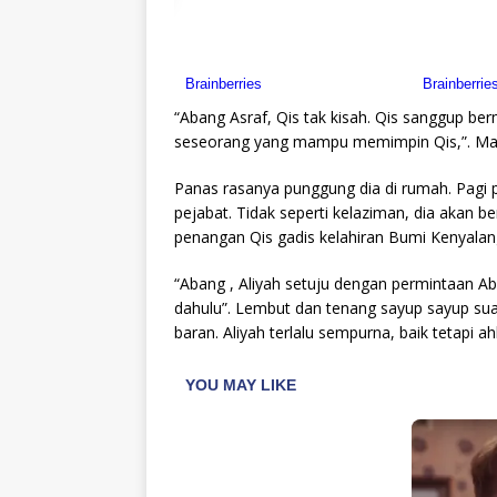
“Abang Asraf, Qis tak kisah. Qis sanggup berm
seseorang yang mampu memimpin Qis,”. Masih
Panas rasanya punggung dia di rumah. Pagi pa
pejabat. Tidak seperti kelaziman, dia akan 
penangan Qis gadis kelahiran Bumi Kenyalan
“Abang , Aliyah setuju dengan permintaan Ab
dahulu”. Lembut dan tenang sayup sayup suar
baran. Aliyah terlalu sempurna, baik tetapi a