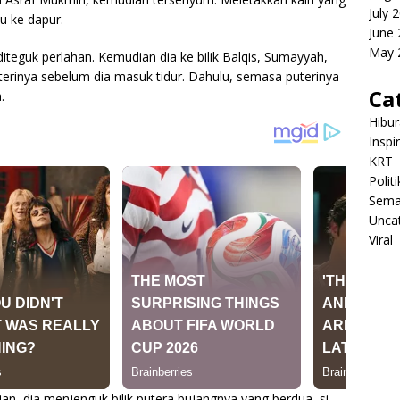
July 
ju ke dapur.
June
May 
diteguk perlahan. Kemudian dia ke bilik Balqis, Sumayyah,
terinya sebelum dia masuk tidur. Dahulu, semasa puterinya
Ca
.
Hibu
Inspi
KRT
Politi
Sema
Unca
Viral
an, dia menjenguk bilik putera bujangnya yang berdua, si