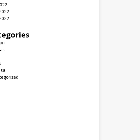
2022
 2022
2022
tegories
ran
rasi
k
sa
tegorized