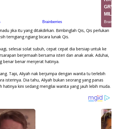
adu jika itu yang ditakdirkan. Bimbinglah Qis, Qis perlukan
 terngiang ngiang bicara lunak Qis.
gi, selesai solat subuh, cepat cepat dia bersiap untuk ke
bersarapan berjemaah bersama isteri dan anak anak. Aduhai,
g benar benar menjerat hatinya.
ang. Tapi, Aliyah nak berjumpa dengan wanita tu terlebih
a isterinya. Dia tahu, Aliyah bukan seorang yang panas
hh hatinya kini sedang mengilai wanita yang jauh lebih muda.