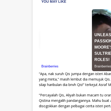
“Apa, nak suruh Qis jumpa dengan isteri Abang
yang minta,” masih lembut dia memujuk Qis. “
silap haribulan dia bnvh Qis!” terkejut Asraf 
“Percayalah Qis, Aliyah bukan macam tu or
Qistina mengalih pandangannya. Mahu buat
disogokkan dengan pelbagai cerita isteri pert