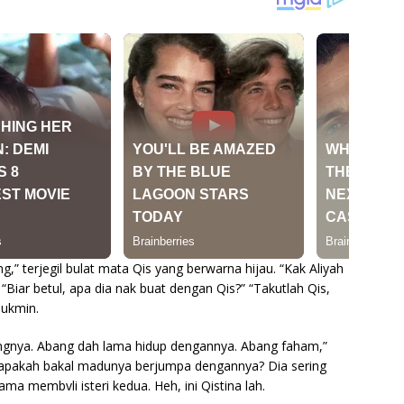
,” terjegil bulat mata Qis yang berwarna hijau. “Kak Aliyah
Biar betul, apa dia nak buat dengan Qis?” “Takutlah Qis,
Mukmin.
angnya. Abang dah lama hidup dengannya. Abang faham,”
 apakah bakal madunya berjumpa dengannya? Dia sering
ama membvli isteri kedua. Heh, ini Qistina lah.