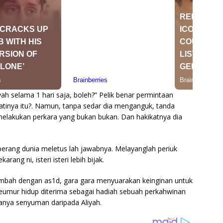
yah selama 1 hari saja, boleh?” Pelik benar permintaan
atinya itu?. Namun, tanpa sedar dia menganguk, tanda
n melakukan perkara yang bukan bukan. Dan hakikatnya dia
a perang dunia meletus lah jawabnya. Melayanglah periuk
ang ni, isteri isteri lebih bijak.
s1mbah dengan as1d, gara gara menyuarakan keinginan untuk
umur hidup diterima sebagai hadiah sebuah perkahwinan
hanya senyuman daripada Aliyah.