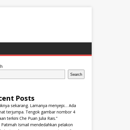
ch
Search
cent Posts
tiknya sekarang. Lamanya menyepi… Ada
nat terjumpa. Tengok gambar nombor 4
an terkini Che Puan Julia Rais.”
n Patimah Ismail mendedahkan pelakon