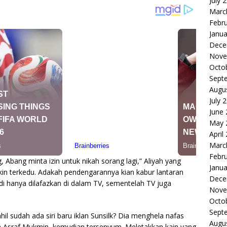
July 
Marc
Febr
Janua
Dece
Nove
Octo
Sept
Augu
July 
June
May 
April
Marc
Febr
 Abang minta izin untuk nikah sorang lagi,” Aliyah yang
Janua
kin terkedu. Adakah pendengarannya kian kabur lantaran
Dece
adi hanya dilafazkan di dalam TV, sementelah TV juga
Nove
Octo
Sept
l sudah ada siri baru iklan Sunsilk? Dia menghela nafas
Augu
 Asraf Mukmin, kemudian tersenyum. Meletakkan kain yang