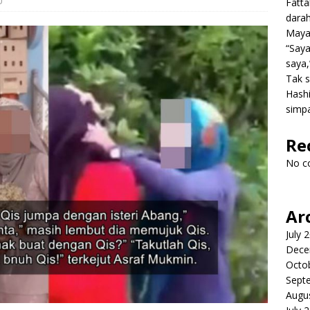
0
Fatt
dara
Mayat
“Saya
saya,
Tak s
Hashi
simpa
Re
No c
Ar
July 
Dece
Octo
Sept
Augu