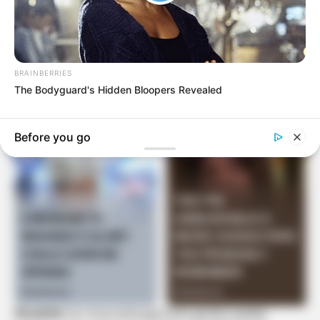
BRAINBERRIES
The Bodyguard's Hidden Bloopers Revealed
Before you go
PELAKON
Fizo Omar berkongsi berita gembira apabila