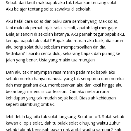
Sebab dari kecil mak bapak aku tak tekankan tentang solat.
Aku belajar tentang solat sewaktu di sekolah.
Aku hafal cara solat dari buku cara sembahyang. Mak solat,
tapi mak tak pernah ajak solat sekali, apatah lagi mengajar.
Belajar sendiri di sekolah katanya. Aku pernah tegur bapak aku,
kenapa bapak tak solat? Bapak aku marah aku balik, dia suruh
aku pergi solat dulu sebelum mempersoalkan diri dia.
Sedihkan? Tapi itu cerita dulu, sekarang bapak dah pulang ke
jalan yang benar. Usia yang makin tua mungkin.
Dan aku tak menyimpan rasa marah pada mak bapak aku
sebab mereka hanya manusia yang tak sempurna dan mereka
dah mengasihani aku, membesarkan aku dari kecil hingga aku
besar begini menulis confession. Dan aku melalui rona
kehidupan yang tak mudah sejak kecil. Biasalah kehidupan
seperti dilambung ombak..
lebih-lebih lagi bila tak solat langsung. Solat on off. Solat sebab
kawan di opis solat, dah tu pulak solat dihujung waktu Zuhur
sebab taknak bersusah payah nak ambil wudhu sampai 2 kali.