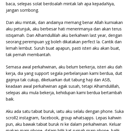
baca, selepas solat berdoalah mintak lah apa kepadaNya,
jangan sombong.
Dan aku mintak, dan andainya memang benar Allah kurniakan
aku petunjuk, aku berbesar hati menerimanya dan akan terus
istiqamah. Dan Alhamdullilah aku berkahwin last year, dengan
seorang perempuan yg boleh dikatakan perfect la. Cantik dan
lemah lembut. Suruh buat apapun, pasti isteri aku akan buat,
tak pernah membantah.
Semasa awal perkahwinan, aku belum berkerja, isteri aku dah
kerja, dia yang support segala perbelanjaan kami berdua, duit
gajinya tak cukup, dikeluarkan duit tabung haji dan ASB,
keadaan awal perkahwinan agak susah, tetapi Alhamdulillah,
selepas aku mula bekerja, kehidupan kami berdua bertambah
baik.
Aku ada satu tabiat buruk, iaitu aku selalu dengan phone. Suka
scroll2 instagram, facebook, group whatsapps. Lepas kahwin
pun, aku bawak tabiat buruk ni ke dalam perkahwinan. Keluar
makan main phone, dalam bilik kat rumah main phone, balik