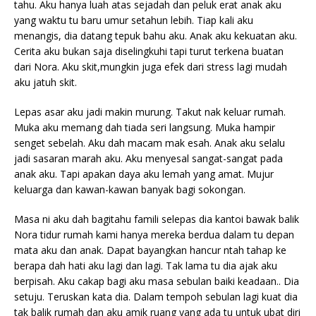
tahu. Aku hanya luah atas sejadah dan peluk erat anak aku
yang waktu tu baru umur setahun lebih. Tiap kali aku
menangis, dia datang tepuk bahu aku. Anak aku kekuatan aku.
Cerita aku bukan saja diselingkuhi tapi turut terkena buatan
dari Nora. Aku skit,mungkin juga efek dari stress lagi mudah
aku jatuh skit.
Lepas asar aku jadi makin murung. Takut nak keluar rumah.
Muka aku memang dah tiada seri langsung. Muka hampir
senget sebelah. Aku dah macam mak esah. Anak aku selalu
jadi sasaran marah aku. Aku menyesal sangat-sangat pada
anak aku. Tapi apakan daya aku lemah yang amat. Mujur
keluarga dan kawan-kawan banyak bagi sokongan.
Masa ni aku dah bagitahu famili selepas dia kantoi bawak balik
Nora tidur rumah kami hanya mereka berdua dalam tu depan
mata aku dan anak. Dapat bayangkan hancur ntah tahap ke
berapa dah hati aku lagi dan lagi. Tak lama tu dia ajak aku
berpisah. Aku cakap bagi aku masa sebulan baiki keadaan.. Dia
setuju. Teruskan kata dia. Dalam tempoh sebulan lagi kuat dia
tak balik rumah dan aku amik ruang yang ada tu untuk ubat diri