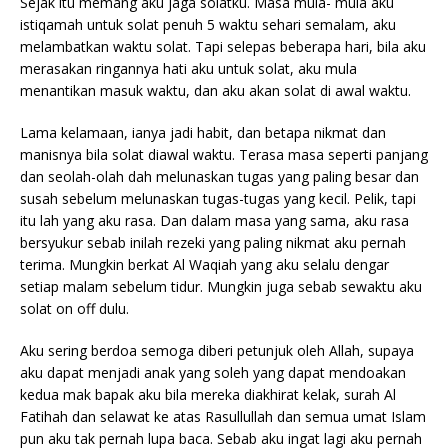
Sejak itu memang aku jaga solatku. Masa mula- mula aku
istiqamah untuk solat penuh 5 waktu sehari semalam, aku
melambatkan waktu solat. Tapi selepas beberapa hari, bila aku
merasakan ringannya hati aku untuk solat, aku mula
menantikan masuk waktu, dan aku akan solat di awal waktu.
Lama kelamaan, ianya jadi habit, dan betapa nikmat dan
manisnya bila solat diawal waktu. Terasa masa seperti panjang
dan seolah-olah dah melunaskan tugas yang paling besar dan
susah sebelum melunaskan tugas-tugas yang kecil. Pelik, tapi
itu lah yang aku rasa. Dan dalam masa yang sama, aku rasa
bersyukur sebab inilah rezeki yang paling nikmat aku pernah
terima. Mungkin berkat Al Waqiah yang aku selalu dengar
setiap malam sebelum tidur. Mungkin juga sebab sewaktu aku
solat on off dulu.
Aku sering berdoa semoga diberi petunjuk oleh Allah, supaya
aku dapat menjadi anak yang soleh yang dapat mendoakan
kedua mak bapak aku bila mereka diakhirat kelak, surah Al
Fatihah dan selawat ke atas Rasullullah dan semua umat Islam
pun aku tak pernah lupa baca. Sebab aku ingat lagi aku pernah