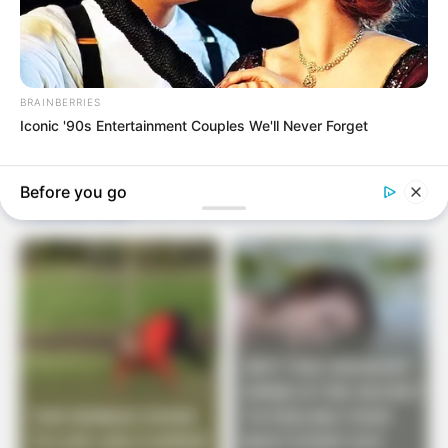
BRAINBERRIES
Iconic '90s Entertainment Couples We'll Never Forget
Before you go