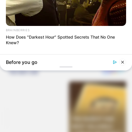
BRAINBERRIES
How Does "Darkest Hour" Spotted Secrets That No One
Knew?
Before you go