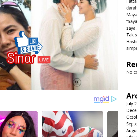
Fatt
dara
Mayat
“Saya
saya,
Tak s
Hashi
simpa
Re
No c
Ar
July 
Dece
Octo
Sept
Augu