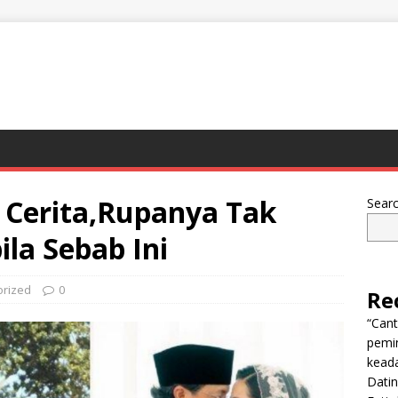
 Cerita,Rupanya Tak
Sear
la Sebab Ini
orized
0
Re
“Can
pemi
keada
Dati