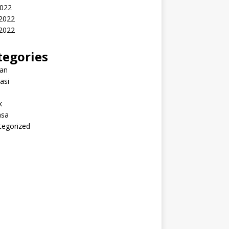
2022
 2022
2022
tegories
ran
rasi
k
sa
tegorized