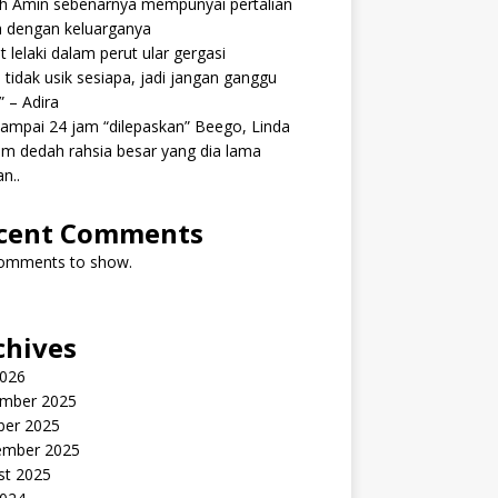
ah Amin sebenarnya mempunyai pertalian
h dengan keluarganya
 lelaki dalam perut ular gergasi
 tidak usik sesiapa, jadi jangan ganggu
” – Adira
ampai 24 jam “dilepaskan” Beego, Linda
m dedah rahsia besar yang dia lama
n..
cent Comments
omments to show.
chives
2026
mber 2025
ber 2025
ember 2025
st 2025