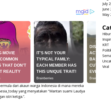
July 
June
May 
Ca
Hibu
Inspi
KRT
Politi
Sema
Unca
Viral
ni bermula dari akaun warga Indonesia di mana mereka
donesia_today yang menyatakan “Mantan suami Laudya
n istri ketiga.”.