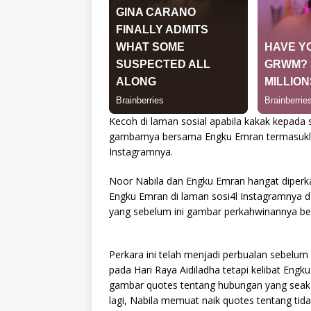
Kecoh di laman sosial apabila kakak kepada
gambarnya bersama Engku Emran termasukla
Instagramnya.
Noor Nabila dan Engku Emran hangat diper
Engku Emran di laman sosi4l Instagramnya 
yang sebelum ini gambar perkahwinannya b
Perkara ini telah menjadi perbualan sebelu
pada Hari Raya Aidiladha tetapi kelibat Engk
gambar quotes tentang hubungan yang seakan
lagi, Nabila memuat naik quotes tentang ti