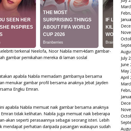
July 
Marc
Febr
Janua
Dece
Nove
Octo
Sept
 selebriti terkenal Neelofa, Noor Nabila mem4dam gambar-
Augu
h gambar pernikahan mereka di laman soslal
July 
June
May 
katakan apabila Nabila memadam gambarnya bersama
April
dan menukar gambar profil bersama anaknya Jebat Jayden
Marc
ersama Engku Emran.
Febr
Janua
Dece
m ini apabila Nabila memuat naik gambar bersama anaknya
Nove
u Emran tidak kelihatan. Nabila juga memuat naik beberapa
Octo
-akan seperti perasaannya sebagai seorang isteri. Lebih
Sept
dak mendapat perhatian daripada pasangan walaupun sudah
Augu