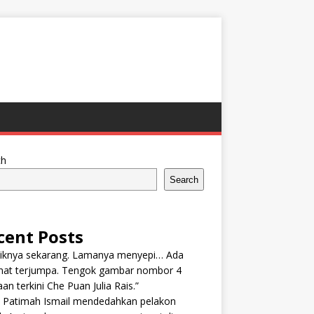
ch
Search
cent Posts
tiknya sekarang. Lamanya menyepi… Ada
nat terjumpa. Tengok gambar nombor 4
an terkini Che Puan Julia Rais.”
n Patimah Ismail mendedahkan pelakon