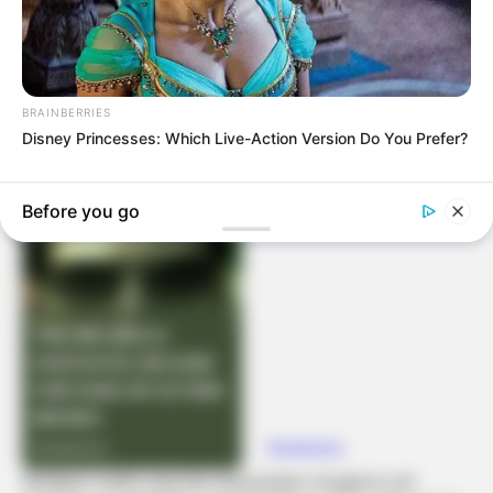
BRAINBERRIES
Disney Princesses: Which Live-Action Version Do You Prefer?
Before you go
Meskipun sudah acap kali menyuarakan mengenai soal