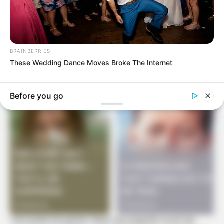
BRAINBERRIES
These Wedding Dance Moves Broke The Internet
Before you go
Tak kisahlah beli gel4ran ‘datuk’ tapi janganlah murah dan