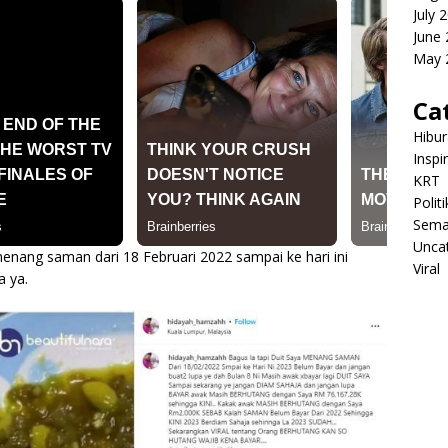
July 
June
May 
Ca
Hibu
Inspi
KRT
Politi
Sema
Unca
menang saman dari 18 Februari 2022 sampai ke hari ini
Viral
a ya.