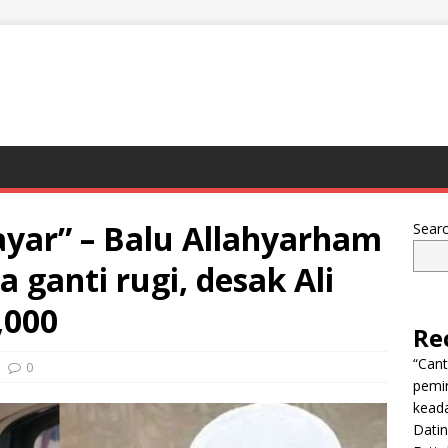
ayar” – Balu Allahyarham
Sear
ganti rugi, desak Ali
,000
Re
“Can
0
pemi
keada
Dati