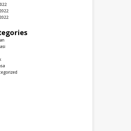
2022
 2022
2022
tegories
ran
rasi
k
sa
tegorized