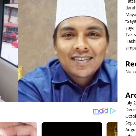
Fatt
dara
Mayat
“Saya
saya,
Tak s
Hashi
simpa
Re
No c
Ar
July 
Dece
Octo
Sept
Augu