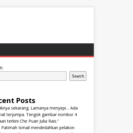
ch
Search
cent Posts
tiknya sekarang. Lamanya menyepi… Ada
nat terjumpa. Tengok gambar nombor 4
an terkini Che Puan Julia Rais.”
n Patimah Ismail mendedahkan pelakon