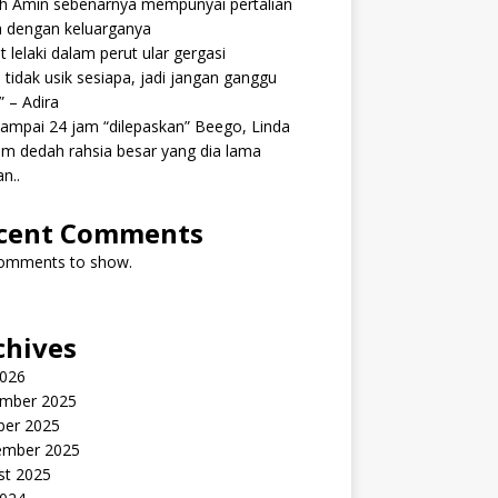
ah Amin sebenarnya mempunyai pertalian
h dengan keluarganya
 lelaki dalam perut ular gergasi
 tidak usik sesiapa, jadi jangan ganggu
” – Adira
ampai 24 jam “dilepaskan” Beego, Linda
m dedah rahsia besar yang dia lama
n..
cent Comments
omments to show.
chives
2026
mber 2025
ber 2025
ember 2025
st 2025