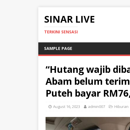
SINAR LIVE
TERKINI SENSASI
SAMPLE PAGE
“Hutang wajib dib
Abam belum terima 
Puteh bayar RM76
August 16, 2023
admin007
Hiburan