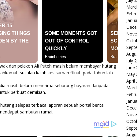
July 
Marc
Febr
Janua
Dece
Nove
Octo
Sept
Augu
July 
ak dan pelakon Ali Puteh masih belum membayar hutang
June
ahkamah susulan kalah kes saman fitnah pada tahun lalu.
May 
April
i dia masih belum menerima sebarang bayaran daripada
Marc
untuk berbuat demikian.
Febr
Janua
 hutang selepas terbaca laporan sebuah portal berita
Dece
i mendapat sambutan ramai.
Nove
Octo
Sept
Augu