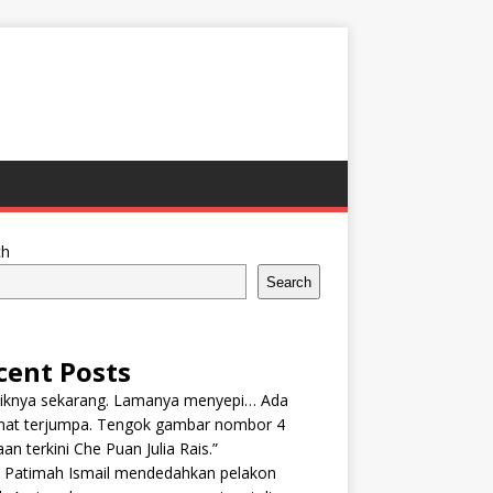
ch
Search
cent Posts
tiknya sekarang. Lamanya menyepi… Ada
nat terjumpa. Tengok gambar nombor 4
an terkini Che Puan Julia Rais.”
n Patimah Ismail mendedahkan pelakon