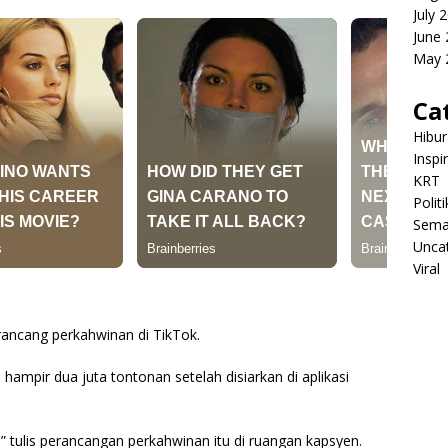
July 
June
May 
Ca
Hibu
Inspi
KRT
Politi
Sema
Unca
Viral
rancang perkahwinan di TikTok.
hampir dua juta tontonan setelah disiarkan di aplikasi
,” tulis perancangan perkahwinan itu di ruangan kapsyen.