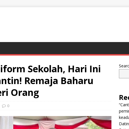
form Sekolah, Hari Ini
Sear
ntin! Remaja Baharu
eri Orang
Re
“Can
0
pemi
keada
Dati