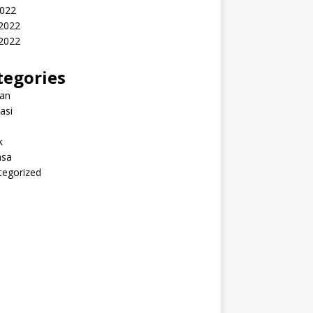
2022
 2022
2022
tegories
ran
rasi
k
sa
tegorized