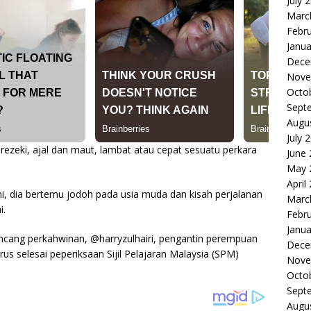
July 
Marc
Febr
Janua
Dece
Nove
Octo
Sept
Augu
July 
ezeki, ajal dan maut, lambat atau cepat sesuatu perkara
June
May 
April
ini, dia bertemu jodoh pada usia muda dan kisah perjalanan
Marc
i.
Febr
Janua
ncang perkahwinan, @harryzulhairi, pengantin perempuan
Dece
urus selesai peperiksaan Sijil Pelajaran Malaysia (SPM)
Nove
Octo
Sept
Augu