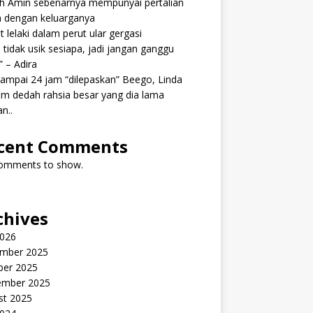
ah Amin sebenarnya mempunyai pertalian
h dengan keluarganya
 lelaki dalam perut ular gergasi
 tidak usik sesiapa, jadi jangan ganggu
” – Adira
ampai 24 jam “dilepaskan” Beego, Linda
m dedah rahsia besar yang dia lama
n..
cent Comments
omments to show.
chives
2026
mber 2025
ber 2025
ember 2025
st 2025