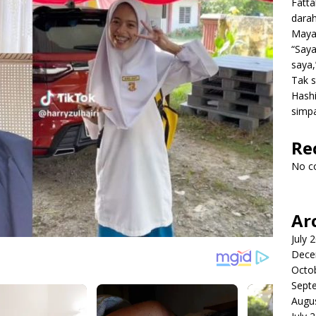
Fatt
dara
Mayat
“Saya
saya,
Tak s
Hashi
simpa
Re
No c
Ar
July 
Dece
Octo
Sept
Augu