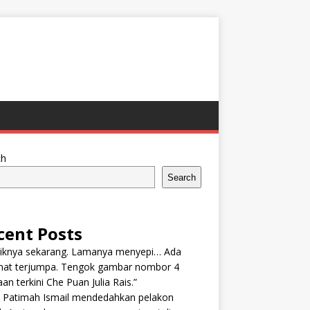
ch
Search
cent Posts
tiknya sekarang. Lamanya menyepi… Ada
nat terjumpa. Tengok gambar nombor 4
an terkini Che Puan Julia Rais.”
n Patimah Ismail mendedahkan pelakon