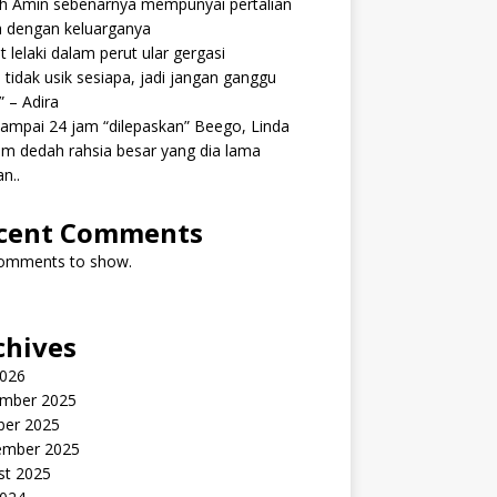
ah Amin sebenarnya mempunyai pertalian
h dengan keluarganya
 lelaki dalam perut ular gergasi
 tidak usik sesiapa, jadi jangan ganggu
” – Adira
ampai 24 jam “dilepaskan” Beego, Linda
m dedah rahsia besar yang dia lama
n..
cent Comments
omments to show.
chives
2026
mber 2025
ber 2025
ember 2025
st 2025