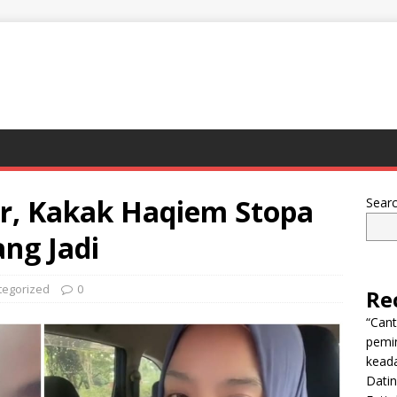
r, Kakak Haqiem Stopa
Sear
ng Jadi
tegorized
0
Re
“Can
pemi
keada
Dati