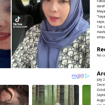
Fatt
dara
Mayat
“Saya
saya,
Tak s
Hashi
simpa
Re
No c
Ar
July 
Dece
Octo
Sept
Augu