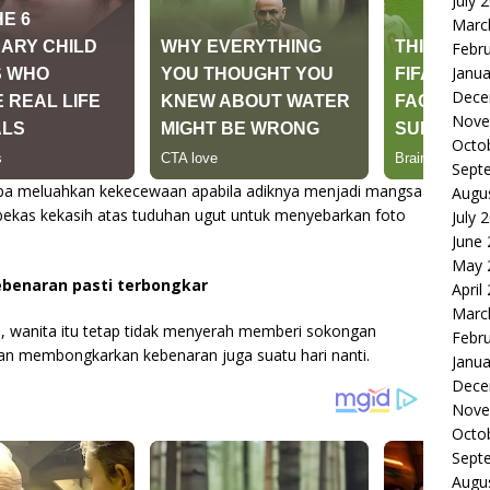
July 
Marc
Febr
Janua
Dece
Nove
Octo
Sept
pa meluahkan kekecewaan apabila adiknya menjadi mangsa
Augu
 bekas kekasih atas tuduhan ugut untuk menyebarkan foto
July 
June
May 
ebenaran pasti terbongkar
April
Marc
i, wanita itu tetap tidak menyerah memberi sokongan
Febr
 membongkarkan kebenaran juga suatu hari nanti.
Janua
Dece
Nove
Octo
Sept
Augu