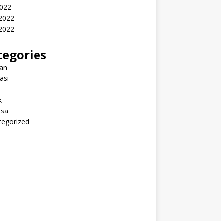
2022
 2022
2022
tegories
ran
rasi
k
sa
tegorized