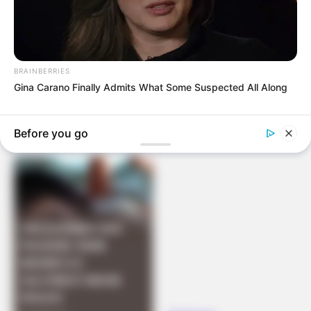
BRAINBERRIES
Gina Carano Finally Admits What Some Suspected All Along
Before you go