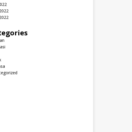
2022
 2022
2022
tegories
ran
rasi
k
sa
tegorized