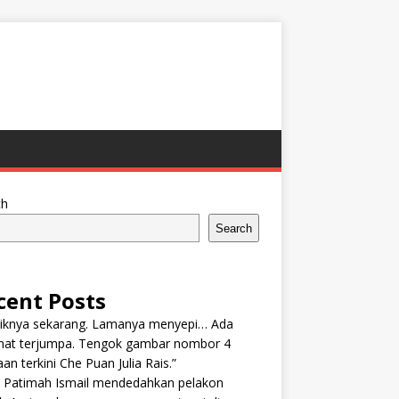
ch
Search
cent Posts
tiknya sekarang. Lamanya menyepi… Ada
nat terjumpa. Tengok gambar nombor 4
an terkini Che Puan Julia Rais.”
n Patimah Ismail mendedahkan pelakon