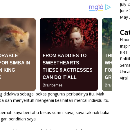
July 
June
May 
Ca
Hibu
Inspi
KRT
Politi
Sema
Unca
Viral
ng didakwa sebagai bekas pengurus peribadinya itu, Mak
a dan menyentuh mengenai kesihatan mental individu itu.
g pernah saya beritahu bekas suami saya, saya tak nak buka
ngan pendirian saya.