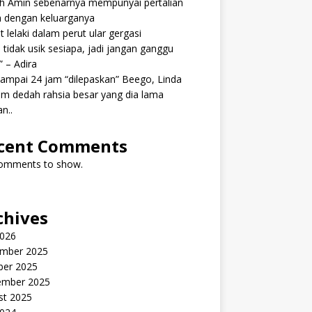
ah Amin sebenarnya mempunyai pertalian
h dengan keluarganya
 lelaki dalam perut ular gergasi
 tidak usik sesiapa, jadi jangan ganggu
” – Adira
ampai 24 jam “dilepaskan” Beego, Linda
m dedah rahsia besar yang dia lama
n..
cent Comments
omments to show.
chives
2026
mber 2025
ber 2025
ember 2025
st 2025