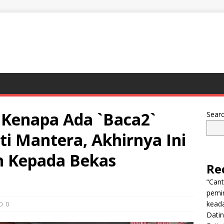
 Kenapa Ada `Baca2`
Sear
ti Mantera, Akhirnya Ini
 Kepada Bekas
Re
“Can
pemi
keada
0
Dati