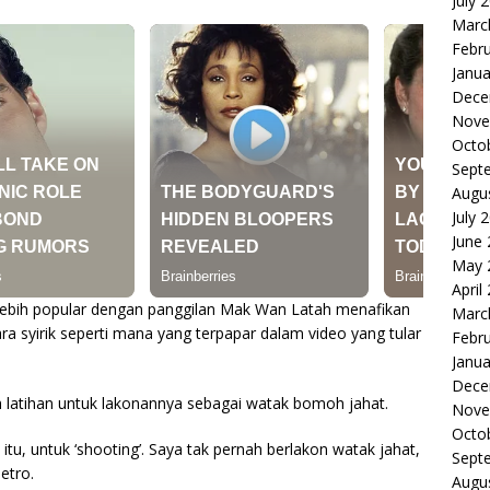
July 
Marc
Febr
Janua
Dece
Nove
Octo
Sept
Augu
July 
June
May 
April
lebih popular dengan panggilan Mak Wan Latah menafikan
Marc
a syirik seperti mana yang terpapar dalam video yang tular
Febr
Janua
Dece
h latihan untuk lakonannya sebagai watak bomoh jahat.
Nove
Octo
tu, untuk ‘shooting’. Saya tak pernah berlakon watak jahat,
Sept
etro.
Augu