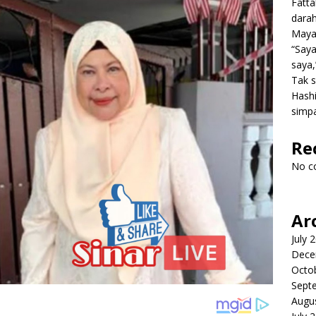
Fatt
dara
Mayat
“Saya
saya,
Tak s
Hashi
simpa
Re
No c
Ar
July 
Dece
Octo
Sept
Augu