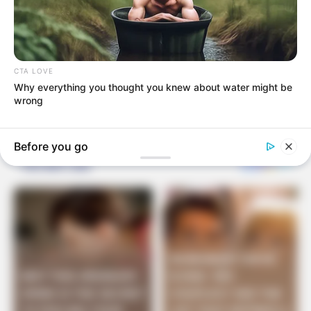
CTA LOVE
Why everything you thought you knew about water might be
wrong
Before you go