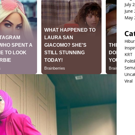
July 
June
May 
Ca
Hibu
Inspi
KRT
Politi
Sema
Unca
Viral