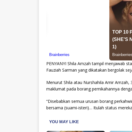
PENYANYI Shila Amzah tampil menjawab stat
Fauziah Sarman yang dikatakan bergolak sejak
Menurut Shila atau Nurshahila Amir Amzah, 3
maklumat pada borang pernikahannya dengan 
“Disebabkan semua urusan borang perkahwi
bersama (suami-isteri)… Itulah status mereka