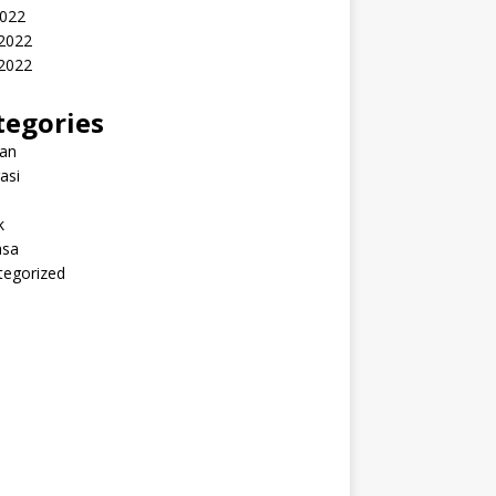
2022
 2022
2022
tegories
ran
rasi
k
sa
tegorized