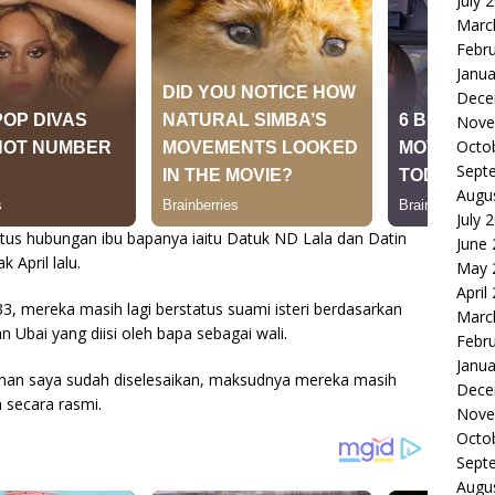
July 
Marc
Febr
Janua
Dece
Nove
Octo
Sept
Augu
July 
us hubungan ibu bapanya iaitu Datuk ND Lala dan Datin
June
 April lalu.
May 
April
3, mereka masih lagi berstatus suami isteri berdasarkan
Marc
Ubai yang diisi oleh bapa sebagai wali.
Febr
Janua
nan saya sudah diselesaikan, maksudnya mereka masih
Dece
 secara rasmi.
Nove
Octo
Sept
Augu