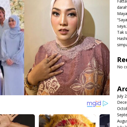
Fatt
dara
Mayat
“Saya
saya,
Tak s
Hashi
simpa
Re
No c
Ar
July 
Dece
Octo
Sept
Augu