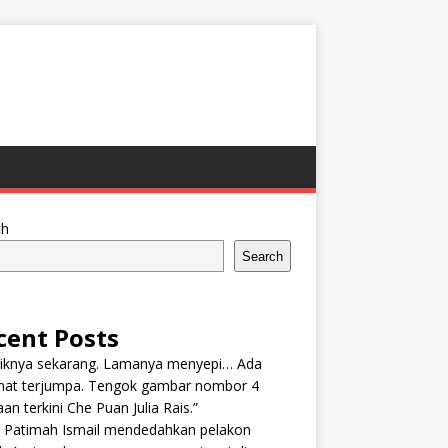
ch
Search
cent Posts
tiknya sekarang. Lamanya menyepi… Ada
nat terjumpa. Tengok gambar nombor 4
an terkini Che Puan Julia Rais.”
n Patimah Ismail mendedahkan pelakon