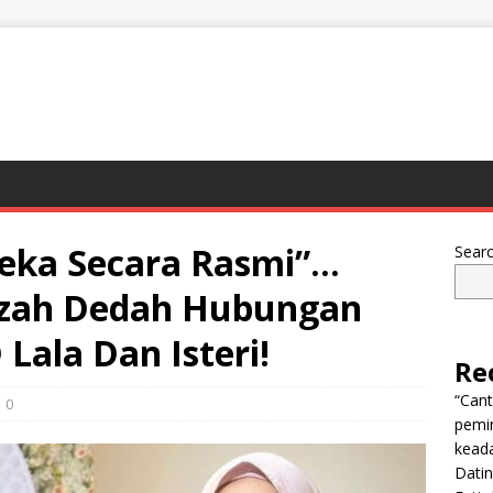
reka Secara Rasmi”…
Sear
mzah Dedah Hubungan
ala Dan Isteri!
Re
“Can
0
pemi
keada
Dati