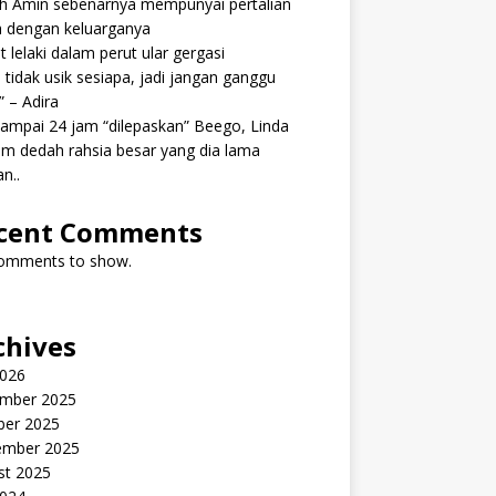
ah Amin sebenarnya mempunyai pertalian
h dengan keluarganya
 lelaki dalam perut ular gergasi
 tidak usik sesiapa, jadi jangan ganggu
” – Adira
ampai 24 jam “dilepaskan” Beego, Linda
m dedah rahsia besar yang dia lama
n..
cent Comments
omments to show.
chives
2026
mber 2025
ber 2025
ember 2025
st 2025