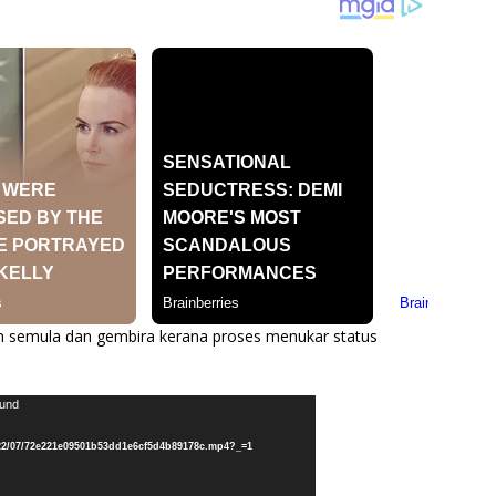
kan semula dan gembira kerana proses menukar status
ound
2022/07/72e221e09501b53dd1e6cf5d4b89178c.mp4?_=1