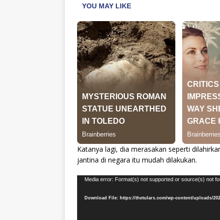
Katanya lagi, dia merasakan seperti dilahir
jantina di negara itu mudah dilakukan.
Video
Media error: Format(s) not supported or source(s) not f
Player
Download File: https://thetulars.com/wp-content/uploads/