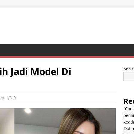
ih Jadi Model Di
Sear
zed
0
Re
“Can
pemi
keada
Dati