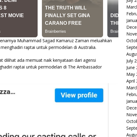
July 
Marc
Febr
Janua
Dece
Nove
Octo
benarnya Muhammad Sajjad Kamaruz Zaman meluahkan
Sept
uk menghadiri raptai untuk permodelan di Australia.
Augu
at dilihat ada memuat naik kenyataan dari agensi
July 
adiri raptai untuk permodelan di The Ambassador
June
May 
April
Marc
Febr
Janua
Dece
Nove
Octo
Sept
Augu