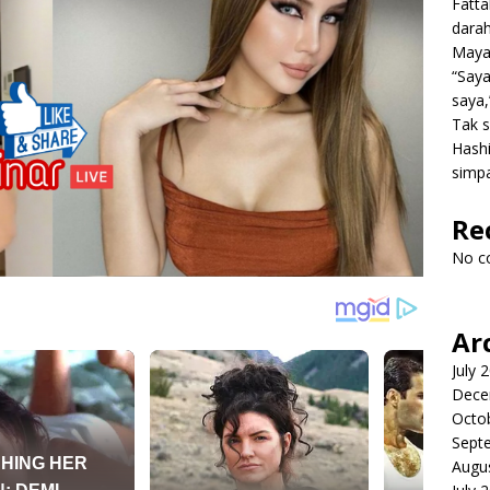
Fatt
dara
Mayat
“Saya
saya,
Tak s
Hashi
simpa
Re
No c
Ar
July 
Dece
Octo
Sept
Augu