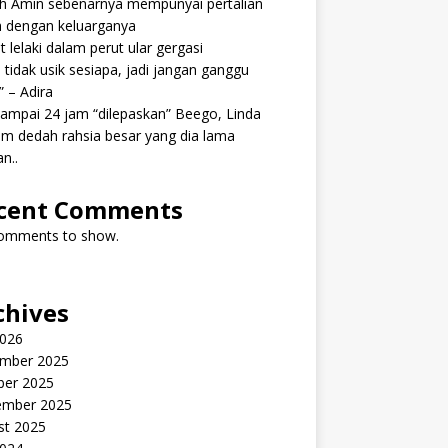
ah Amin sebenarnya mempunyai pertalian
h dengan keluarganya
 lelaki dalam perut ular gergasi
 tidak usik sesiapa, jadi jangan ganggu
” – Adira
ampai 24 jam “dilepaskan” Beego, Linda
m dedah rahsia besar yang dia lama
n..
cent Comments
omments to show.
chives
2026
mber 2025
ber 2025
ember 2025
st 2025