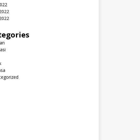
2022
 2022
2022
tegories
ran
rasi
k
sa
tegorized