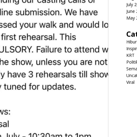
July 
June
May 
Ca
Hibu
Inspi
KRT
Politi
Sema
Unca
Viral