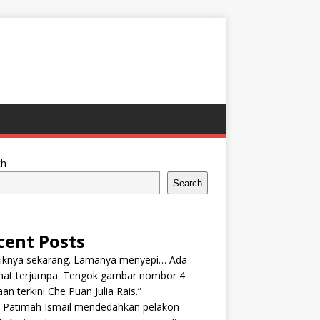
ch
Search
cent Posts
tiknya sekarang. Lamanya menyepi… Ada
nat terjumpa. Tengok gambar nombor 4
an terkini Che Puan Julia Rais.”
n Patimah Ismail mendedahkan pelakon