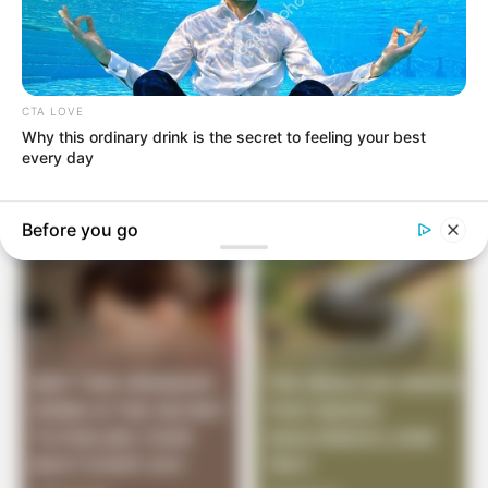
CTA LOVE
Why this ordinary drink is the secret to feeling your best
every day
Before you go