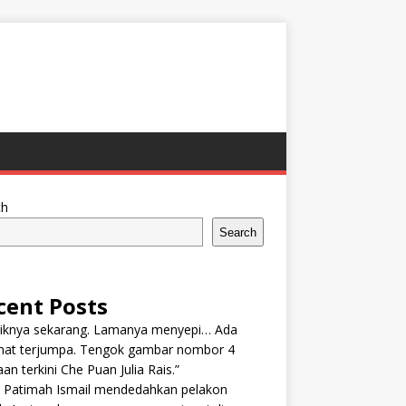
ch
Search
cent Posts
tiknya sekarang. Lamanya menyepi… Ada
nat terjumpa. Tengok gambar nombor 4
an terkini Che Puan Julia Rais.”
n Patimah Ismail mendedahkan pelakon