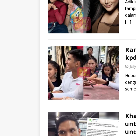
Adik 
tampi
dalam
[…]
Ram
kpd
Jul
Hubun
denga
seme
Kha
unt
und