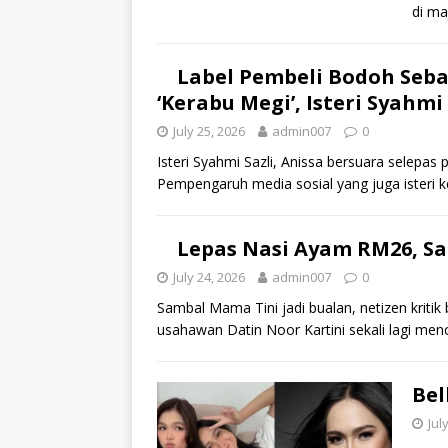
di ma
Label Pembeli Bodoh Seba
‘Kerabu Megi’, Isteri Syahmi
July 25, 2026
admin007
0
Isteri Syahmi Sazli, Anissa bersuara selepa
Pempengaruh media sosial yang juga isteri 
Lepas Nasi Ayam RM26, Sa
July 24, 2026
admin007
0
Sambal Mama Tini jadi bualan, netizen kritik
usahawan Datin Noor Kartini sekali lagi men
Bel
Jul