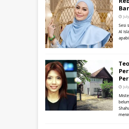
Reb
Bar
Jul
Sesi 
Al Is
apabi
Teo
Per
Per
Jul
Miste
belum
Shahu
menin