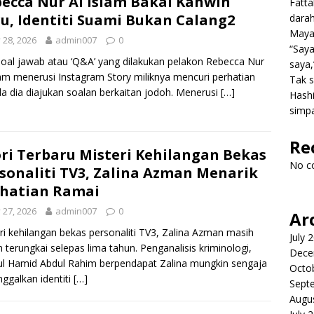
ecca Nur Al Islam Bakal Kahwin
Fatt
u, Identiti Suami Bukan Calang2
dara
Mayat
y 28, 2026
admin007
0
“Saya
soal jawab atau ‘Q&A’ yang dilakukan pelakon Rebecca Nur
saya,
lam menerusi Instagram Story miliknya mencuri perhatian
Tak s
la dia diajukan soalan berkaitan jodoh. Menerusi
[…]
Hashi
simpa
Re
ri Terbaru Misteri Kehilangan Bekas
No c
sonaliti TV3, Zalina Azman Menarik
hatian Ramai
y 27, 2026
admin007
0
Ar
ri kehilangan bekas personaliti TV3, Zalina Azman masih
July 
 terungkai selepas lima tahun. Penganalisis kriminologi,
Dece
l Hamid Abdul Rahim berpendapat Zalina mungkin sengaja
Octo
ggalkan identiti
[…]
Sept
Augu