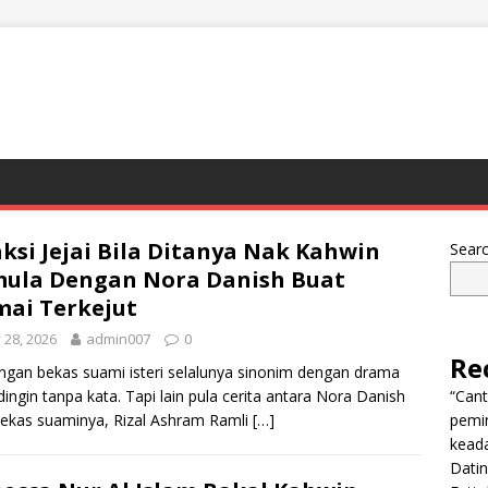
ksi Jejai Bila Ditanya Nak Kahwin
Sear
ula Dengan Nora Danish Buat
ai Terkejut
y 28, 2026
admin007
0
Re
gan bekas suami isteri selalunya sinonim dengan drama
dingin tanpa kata. Tapi lain pula cerita antara Nora Danish
“Can
ekas suaminya, Rizal Ashram Ramli
[…]
pemi
keada
Dati