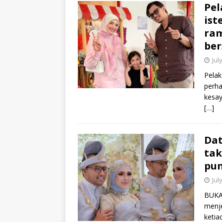
Pel
ist
ram
ber
Jul
Pelak
perha
kesay
[…]
Dat
tak
pu
Jul
BUKA
menje
ketia