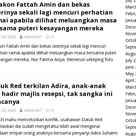
July 
akon Fattah Amin dan bekas
Marc
erinya sekali lagi mencuri perhatian
Febr
ai apabila dilihat meluangkan masa
Janua
sama puteri kesayangan mereka
Dece
Nove
y 26, 2026
admin007
0
Octo
on Fattah Amin dan bekas isterinya sekali lagi mencuri
Sept
tian ramai apabila dilihat meluangkan masa bersama puteri
Augu
angan mereka, Nur Fatima Aisya. Menerusi sekeping foto
July 
June
May 
April
uk Red terkilan Adira, anak-anak
Marc
 hadir majlis resepsi, tak sangka ini
Febr
ncanya
Janua
Dece
y 26, 2026
admin007
0
Nove
N mahu mencetuskan konflik, usahawan Datuk Red
Octo
laskan dia sudah mengetahui lebih awal mengenai
Sept
daan empat orang anaknya bersama penyanyi Adira Suhaimi
Augu