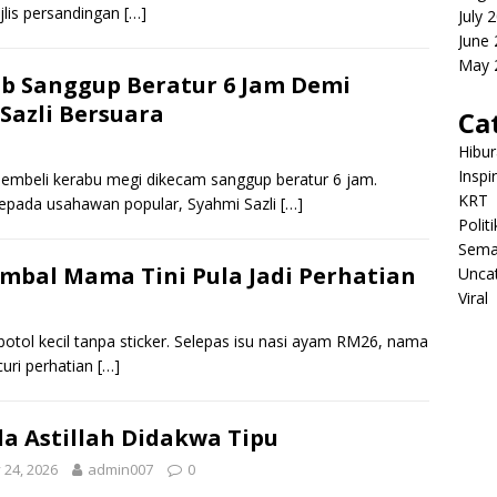
jlis persandingan
[…]
July 
June
May 
b Sanggup Beratur 6 Jam Demi
 Sazli Bersuara
Ca
Hibu
Inspi
s pembeli kerabu megi dikecam sanggup beratur 6 jam.
KRT
kepada usahawan popular, Syahmi Sazli
[…]
Politi
Sema
mbal Mama Tini Pula Jadi Perhatian
Unca
Viral
 botol kecil tanpa sticker. Selepas isu nasi ayam RM26, nama
curi perhatian
[…]
la Astillah Didakwa Tipu
y 24, 2026
admin007
0