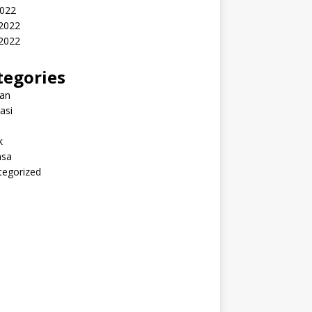
2022
 2022
2022
tegories
ran
rasi
k
sa
tegorized