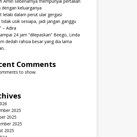
ah Amin sebenarnya mempunyai pertalian
h dengan keluarganya
 lelaki dalam perut ular gergasi
 tidak usik sesiapa, jadi jangan ganggu
” – Adira
ampai 24 jam “dilepaskan” Beego, Linda
m dedah rahsia besar yang dia lama
n..
cent Comments
omments to show.
chives
2026
mber 2025
ber 2025
ember 2025
st 2025