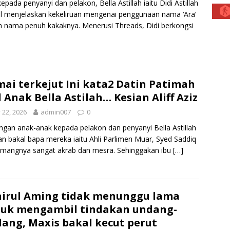
kepada penyanyi dan pelakon, Bella Astillah iaitu Didi Astillah
l menjelaskan kekeliruan mengenai penggunaan nama ‘Ara’
 nama penuh kakaknya. Menerusi Threads, Didi berkongsi
ai terkejut Ini kata2 Datin Patimah
 Anak Bella Astilah… Kesian Aliff Aziz
y 22, 2026
admin007
0
gan anak-anak kepada pelakon dan penyanyi Bella Astillah
n bakal bapa mereka iaitu Ahli Parlimen Muar, Syed Saddiq
mangnya sangat akrab dan mesra. Sehinggakan ibu
[…]
irul Aming tidak menunggu lama
uk mengambil tindakan undang-
ang, Maxis bakal kecut perut